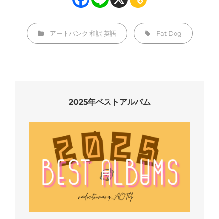
カ
タ
アートパンク
和訳
英語
Fat Dog
テ
グ,
ゴ
リ
ー
2025年ベストアルバム