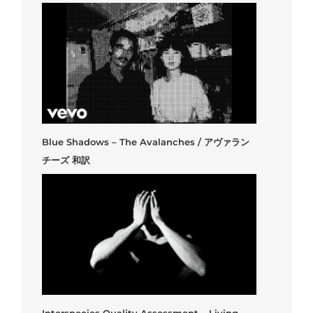
Blue Shadows – The Avalanches / アヴァラン
チーズ 和訳
Interspecies Quality Assessment – Living