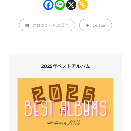
カ
タ
スロウコア
和訳
英語
Duster
テ
グ,
ゴ
リ
ー
2025年ベストアルバム