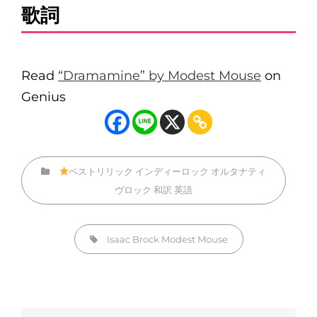
歌詞
Read
“Dramamine” by Modest Mouse
on
Genius
カ
ベストリリック
インディーロック
オルタナティ
テ
ヴロック
和訳
英語
ゴ
リ
タ
Isaac Brock
Modest Mouse
ー
グ,