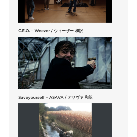
C.E.O. – Weezer / ウィーザー 和訳
Saveyourself – ASAVA / アサヴァ 和訳