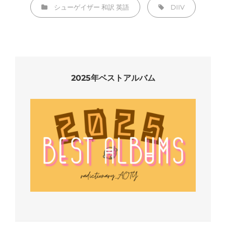
カ
タ
シューゲイザー
和訳
英語
DIIV
テ
グ,
ゴ
リ
ー
2025年ベストアルバム