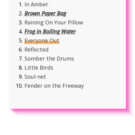
In Amber
Brown Paper Bag
Raining On Your Pillow
Frog in Boiling Water
Everyone Out
Reflected
Somber the Drums
Little Birds
Soul-net
Fender on the Freeway