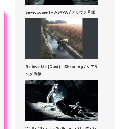
Saveyourself – ASAVA / アサヴァ 和訳
Believe Me (Dust) – Shearling / シアリ
ング 和訳
Wall of Skulls – Judiciary / ジュディシ