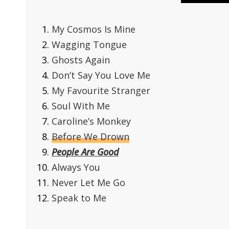
My Cosmos Is Mine
Wagging Tongue
Ghosts Again
Don’t Say You Love Me
My Favourite Stranger
Soul With Me
Caroline’s Monkey
Before We Drown
People Are Good
Always You
Never Let Me Go
Speak to Me