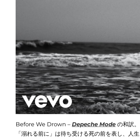
Before We Drown –
Depeche Mode
の和訳。
「溺れる前に」は待ち受ける死の前を表し、人生