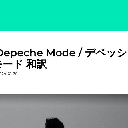
 Depeche Mode / デペッシ
ード 和訳
投
024-01-30
稿
日