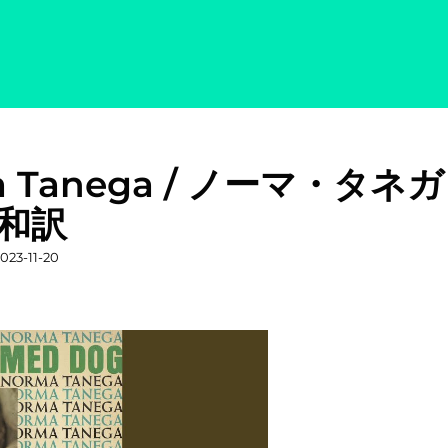
rma Tanega / ノーマ・タネガ
和訳
投
023-11-20
稿
日