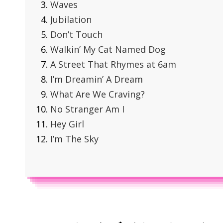
Waves
Jubilation
Don’t Touch
Walkin’ My Cat Named Dog
A Street That Rhymes at 6am
I’m Dreamin’ A Dream
What Are We Craving?
No Stranger Am I
Hey Girl
I’m The Sky