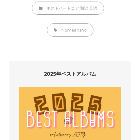
カ
ポストハードコア
和訳
英語
テ
ゴ
タ
Nomeansno
リ
グ,
ー
2025年ベストアルバム