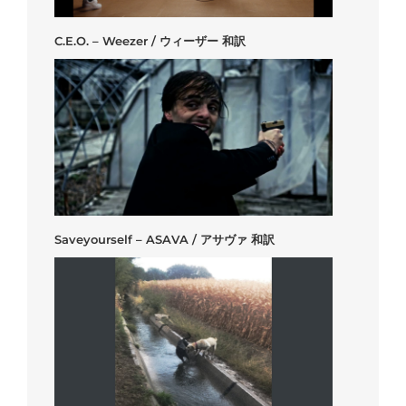
C.E.O. – Weezer / ウィーザー 和訳
Saveyourself – ASAVA / アサヴァ 和訳