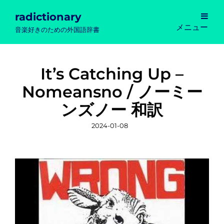
radictionary
メニュー
音楽好きのための外国語辞書
It’s Catching Up –
Nomeansno / ノーミー
ンズノー 和訳
投
2024-01-08
稿
日