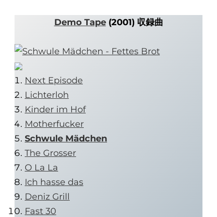
Demo Tape
(2001) 収録曲
Next Episode
Lichterloh
Kinder im Hof
Motherfucker
Schwule Mädchen
The Grosser
O La La
Ich hasse das
Deniz Grill
Fast 30