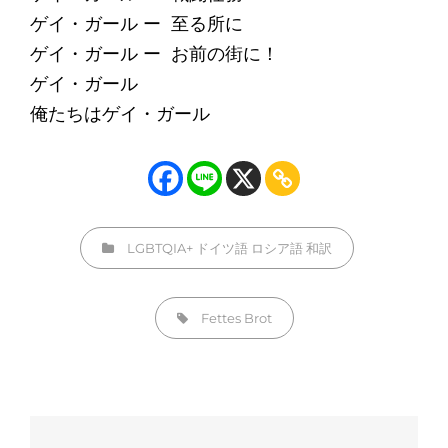
ゲイ・ガール ー 至る所に
ゲイ・ガール ー お前の街に！
ゲイ・ガール
俺たちはゲイ・ガール
カ
LGBTQIA+
ドイツ語
ロシア語
和訳
テ
ゴ
タ
Fettes Brot
リ
グ,
ー