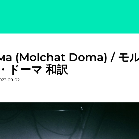
ма (Molchat Doma) / モ
・ドーマ 和訳
投
022-09-02
稿
日