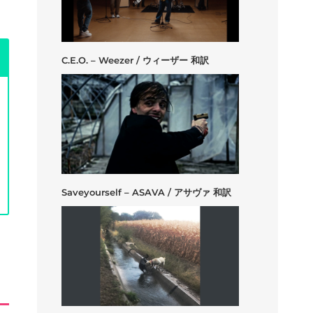
C.E.O. – Weezer / ウィーザー 和訳
Saveyourself – ASAVA / アサヴァ 和訳