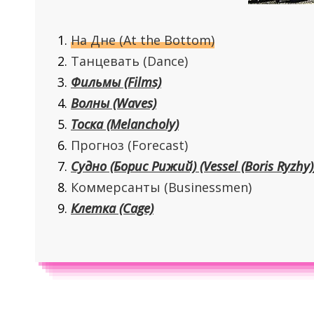
На Дне (At the Bottom)
Танцевать (Dance)
Фильмы (Films)
Волны (Waves)
Тоска (Melancholy)
Прогноз (Forecast)
Судно (Борис Рижий) (Vessel (Boris Ryzhy)
Коммерсанты (Businessmen)
Клетка (Cage)