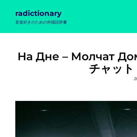
radictionary
音楽好きのための外国語辞書
На Дне – Молчат До
チャット
2