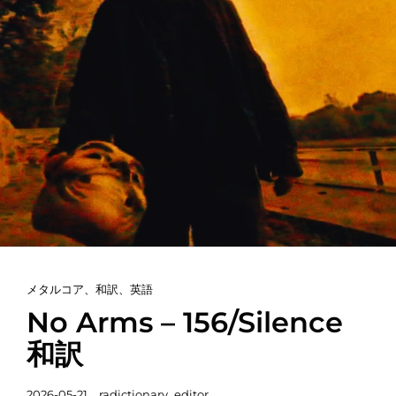
カ
メタルコア
、
和訳
、
英語
テ
No Arms – 156/Silence
ゴ
和訳
リ
ー
投
2026-05-21
radictionary_editor