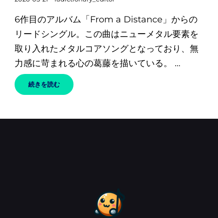
リ
稿
ン
6作目のアルバム「From a Distance」からの
日
ク
リードシングル。この曲はニューメタル要素を
取り入れたメタルコアソングとなっており、無
力感に苛まれる心の葛藤を描いている。 …
NO
続きを読む
ARMS
–
156/SILENCE
和
訳