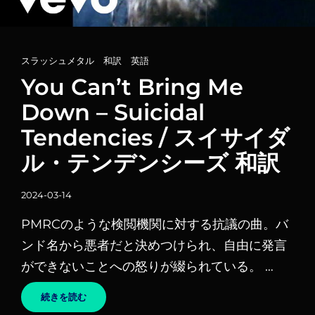
カ
スラッシュメタル
、
和訳
、
英語
テ
You Can’t Bring Me
ゴ
Down – Suicidal
リ
Tendencies / スイサイダ
ー
リ
ル・テンデンシーズ 和訳
ン
ク
投
2024-03-14
稿
PMRCのような検閲機関に対する抗議の曲。バ
日
ンド名から悪者だと決めつけられ、自由に発言
ができないことへの怒りが綴られている。 …
YOU
続きを読む
CAN’T