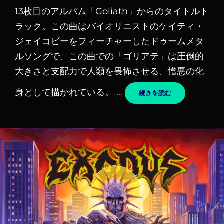
稿
ン
13枚目のアルバム「Goliath」からのタイトルト
日
ク
ラック。この曲はバイオリニストのケイティ・
ジェイコビーをフィーチャーしたドゥームメタ
ルソングで、この曲での「ゴリアテ」は圧倒的
大きさと支配力で人類を畏怖させる、憎悪の化
身として描かれている。 …
GOLIATH
続きを読む
–
EXODUS
/
エ
ク
ソ
ダ
ス
和
訳