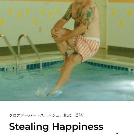
カ
クロスオーバー・スラッシュ
、
和訳
、
英語
テ
Stealing Happiness
ゴ