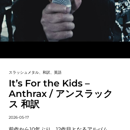
カ
スラッシュメタル
、
和訳
、
英語
テ
It’s For the Kids –
ゴ
Anthrax / アンスラック
リ
ス 和訳
ー
リ
投
ン
2026-05-17
稿
ク
前作から10年ぶり、12作目となるアルバム