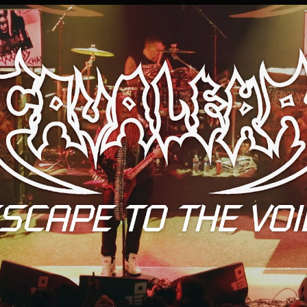
/
グ
ワ
ァ
ー
和
訳