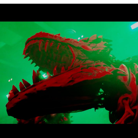
/
ク
リ
エ
イ
タ
ー
和
訳