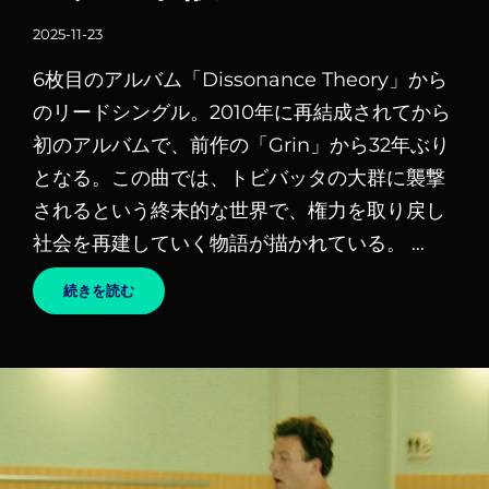
ー
投
2025-11-23
リ
稿
ン
6枚目のアルバム「Dissonance Theory」から
日
ク
のリードシングル。2010年に再結成されてから
初のアルバムで、前作の「Grin」から32年ぶり
となる。この曲では、トビバッタの大群に襲撃
されるという終末的な世界で、権力を取り戻し
社会を再建していく物語が描かれている。 …
RENEWAL
続きを読む
–
CORONER
/
コ
ロ
ナ
ー
和
訳