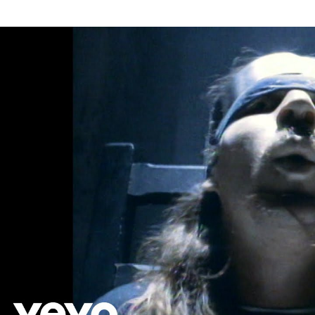
THE
VOID
–
CAVALERA
/
カ
ヴ
ァ
レ
ラ
和
訳