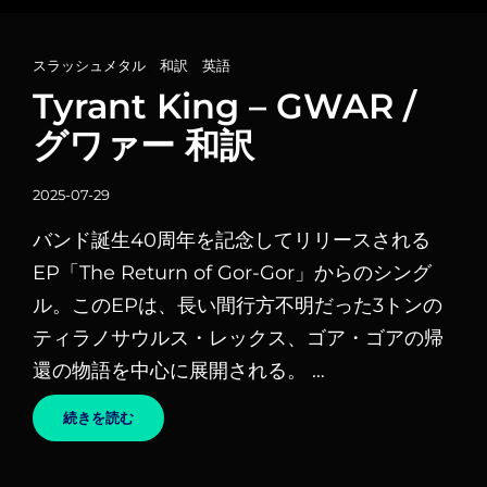
カ
スラッシュメタル
、
和訳
、
英語
テ
Tyrant King – GWAR /
ゴ
グワァー 和訳
リ
ー
投
2025-07-29
リ
稿
ン
バンド誕生40周年を記念してリリースされる
日
ク
EP「The Return of Gor-Gor」からのシング
ル。このEPは、長い間行方不明だった3トンの
ティラノサウルス・レックス、ゴア・ゴアの帰
還の物語を中心に展開される。 …
TYRANT
続きを読む
KING
–
GWAR