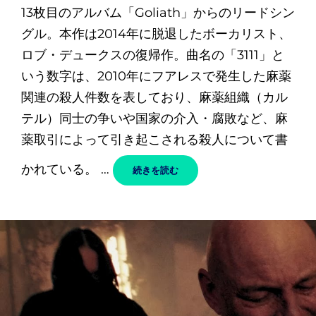
稿
ン
13枚目のアルバム「Goliath」からのリードシン
日
ク
グル。本作は2014年に脱退したボーカリスト、
ロブ・デュークスの復帰作。曲名の「3111」と
いう数字は、2010年にフアレスで発生した麻薬
関連の殺人件数を表しており、麻薬組織（カル
テル）同士の争いや国家の介入・腐敗など、麻
薬取引によって引き起こされる殺人について書
かれている。 …
3111
続きを読む
–
EXODUS
/
エ
ク
ソ
ダ
ス
和
訳