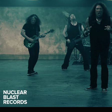
/
ド
レ
イ
ン
和
訳