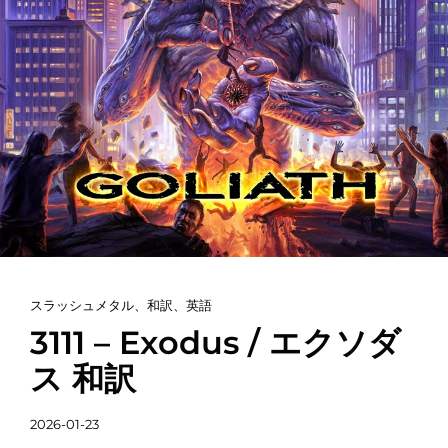
カ
スラッシュメタル
、
和訳
、
英語
テ
3111 – Exodus / エクソダ
ゴ
ス 和訳
リ
ー
投
2026-01-23
リ