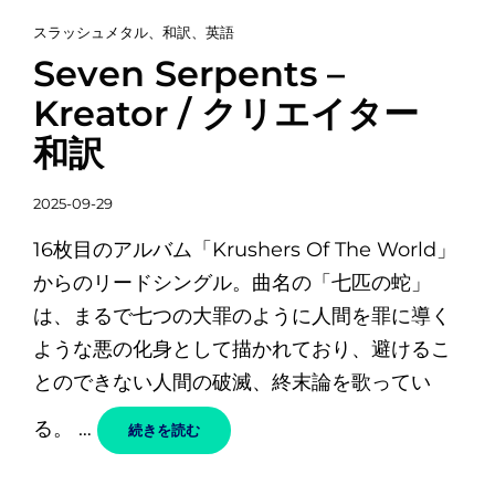
カ
スラッシュメタル
、
和訳
、
英語
テ
Seven Serpents –
ゴ
Kreator / クリエイター
リ
和訳
ー
リ
投
ン
2025-09-29
稿
ク
16枚目のアルバム「Krushers Of The World」
日
からのリードシングル。曲名の「七匹の蛇」
は、まるで七つの大罪のように人間を罪に導く
ような悪の化身として描かれており、避けるこ
とのできない人間の破滅、終末論を歌ってい
る。 …
SEVEN
続きを読む
SERPENTS
–
KREATOR