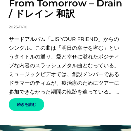
From Tomorrow – Drain
リ
/ ドレイン 和訳
ー
リ
投
ン
2025-11-10
稿
ク
サードアルバム「…IS YOUR FRIEND」からの
日
シングル。この曲は「明日の幸せを盗む」とい
うタイトルの通り、愛と幸せに溢れたポジティ
ブな内容のスラッシュメタル曲となっている。
ミュージックビデオでは、創設メンバーである
ドラマーのティムが、癌治療のためにツアーに
参加できなかった期間の軌跡を辿っている。 …
STEALING
続きを読む
HAPPINESS
FROM
TOMORROW
–
DRAIN