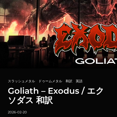
カ
スラッシュメタル
、
ドゥームメタル
、
和訳
、
英語
テ
Goliath – Exodus / エク
ゴ
ソダス 和訳
リ
ー
投
2026-02-20
リ