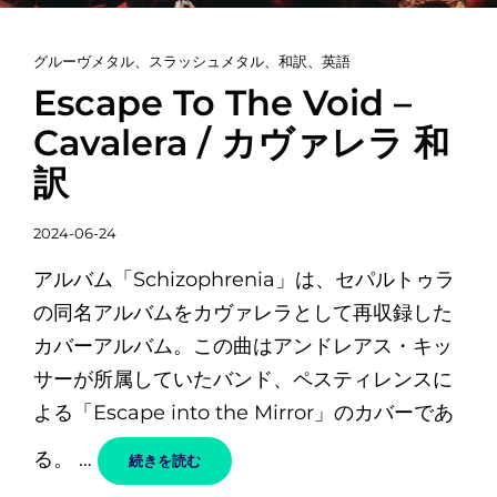
カ
グルーヴメタル
、
スラッシュメタル
、
和訳
、
英語
テ
Escape To The Void –
ゴ
Cavalera / カヴァレラ 和
リ
訳
ー
リ
投
ン
2024-06-24
稿
ク
アルバム「Schizophrenia」は、セパルトゥラ
日
の同名アルバムをカヴァレラとして再収録した
カバーアルバム。この曲はアンドレアス・キッ
サーが所属していたバンド、ペスティレンスに
よる「Escape into the Mirror」のカバーであ
る。 …
ESCAPE
続きを読む
TO