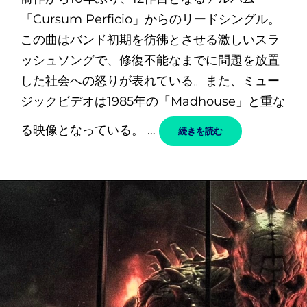
日
「Cursum Perficio」からのリードシングル。
この曲はバンド初期を彷彿とさせる激しいスラ
ッシュソングで、修復不能なまでに問題を放置
した社会への怒りが表れている。また、ミュー
ジックビデオは1985年の「Madhouse」と重な
る映像となっている。 …
IT’S
続きを読む
FOR
THE
KIDS
–
ANTHRAX
/
ア
ン
ス
ラ
ッ
ク
ス
和
訳