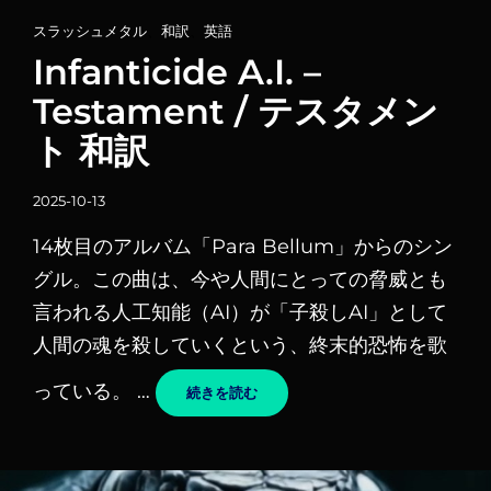
カ
スラッシュメタル
、
和訳
、
英語
テ
Infanticide A.I. –
ゴ
Testament / テスタメン
リ
ト 和訳
ー
リ
投
ン
2025-10-13
稿
ク
14枚目のアルバム「Para Bellum」からのシン
日
グル。この曲は、今や人間にとっての脅威とも
言われる人工知能（AI）が「子殺しAI」として
人間の魂を殺していくという、終末的恐怖を歌
っている。 …
INFANTICIDE
続きを読む
A.I.
–
TESTAMENT
/
テ