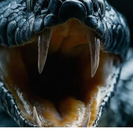
ス
タ
メ
ン
ト
和
訳