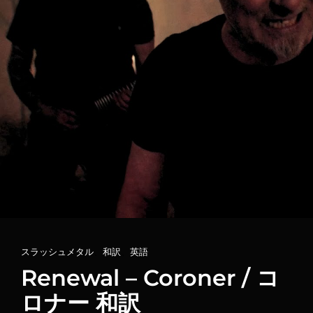
カ
スラッシュメタル
、
和訳
、
英語
テ
Renewal – Coroner / コ
ゴ
ロナー 和訳
リ