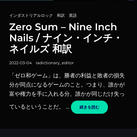
カ
インダストリアルロック
、
和訳
、
英語
テ
Zero Sum – Nine Inch
ゴ
Nails / ナイン・インチ・
リ
ネイルズ 和訳
ー
リ
投
ン
2022-03-04
radictionary_editor
稿
ク
「ゼロ和ゲーム」は、勝者の利益と敗者の損失
日
分が同点になるゲームのこと。つまり、誰かが
富や権力を手に入れる分、誰かが同じだけ失っ
ているということだ。 …
ZERO
続きを読む
SUM
–
NINE
INCH
NAILS