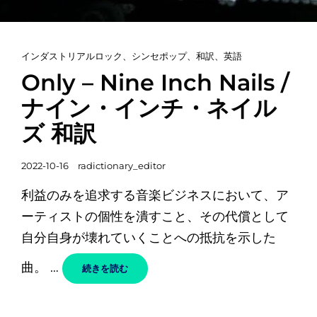
カ
インダストリアルロック
、
シンセポップ
、
和訳
、
英語
テ
Only – Nine Inch Nails /
ゴ
ナイン・インチ・ネイル
リ
ズ 和訳
ー
リ
投
ン
2022-10-16
radictionary_editor
稿
ク
利益のみを追求する音楽ビジネスにおいて、ア
日
ーティストの個性を潰すこと、その代償として
自分自身が壊れていくことへの抵抗を示した
曲。 …
ONLY –
続きを読む
NINE
INCH
NAILS
/