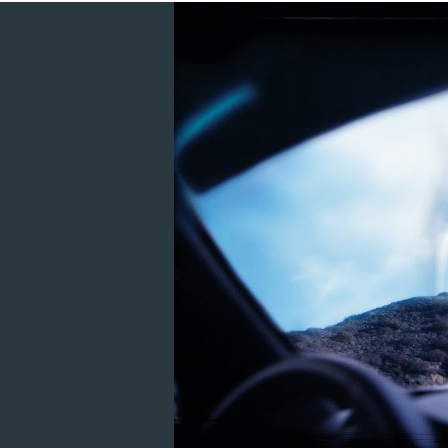
ナ
イ
ン・
イ
ン
チ・
ネ
イ
ル
ズ
和
訳