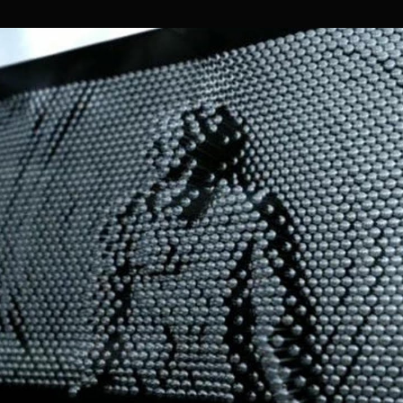
–
TRENT
REZNOR
&
ATTICUS
ROSS
/
ト
レ
ン
ト・
レ
ズ
ナ
ー
&
ア
ッ
テ
ィ
カ
ス・
ロ
ス
和
訳