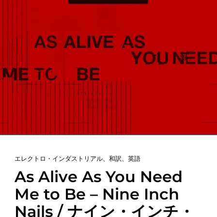
カ
エレクトロ・インダストリアル
、
和訳
、
英語
テ
As Alive As You Need
ゴ
Me to Be – Nine Inch
リ
Nails / ナイン・インチ・
ー