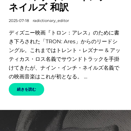
リ
ネイルズ 和訳
ン
ク
投
2025-07-18
radictionary_editor
稿
ディズニー映画『トロン：アレス』のために書
日
き下ろされた「TRON: Ares」からのリードシ
ングル。これまではトレント・レズナー & アッ
ティカス・ロス名義でサウンドトラックを手掛
けてきたが、ナイン・インチ・ネイルズ名義で
の映画音楽はこれが初となる。 …
AS
続きを読む
ALIVE
AS
YOU
NEED
ME
TO
BE
–