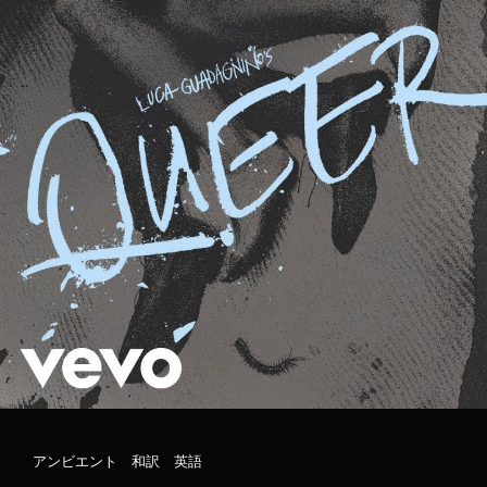
NINE
INCH
NAILS
/
ナ
イ
ン・
イ
ン
チ・
ネ
イ
ル
ズ
和
訳
カ
アンビエント
、
和訳
、
英語