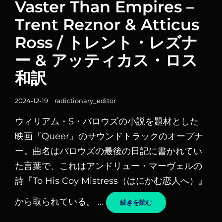
テ
Vaster Than Empires –
ゴ
Trent Reznor & Atticus
リ
Ross / トレント・レズナ
ー
リ
ー & アッティカス・ロス
ン
和訳
ク
投
2024-12-19
radictionary_editor
稿
ウィリアム・S・バロウズの小説を題材とした
日
映画『Queer』のサウンドトラックのオープナ
ー。曲名はバロウズの最後の日記に書かれてい
た言葉で、これはアンドリュー・マーヴェルの
詩『To His Coy Mistress（はにかむ恋人へ）』
から取られている。 …
VASTER
続きを読む
THAN
EMPIRES