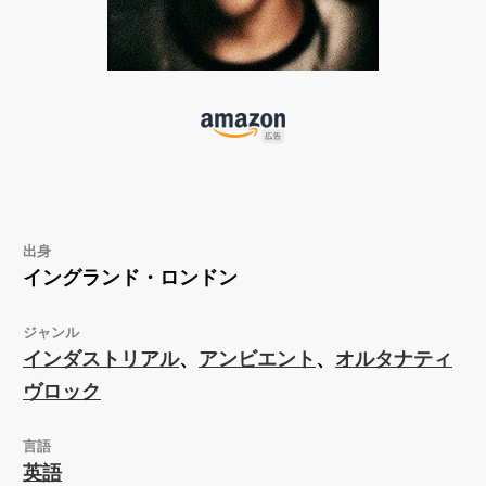
出身
イングランド・ロンドン
ジャンル
インダストリアル
、
アンビエント
、
オルタナティ
ヴロック
言語
英語