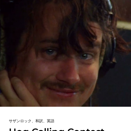
キ
ン
グ・
ギ
ザ
ー
ド
&
ザ・
リ
ザ
ー
ド・
ウ
ィ
ザ
ー
ド
和
訳
カ
サザンロック
、
和訳
、
英語
テ