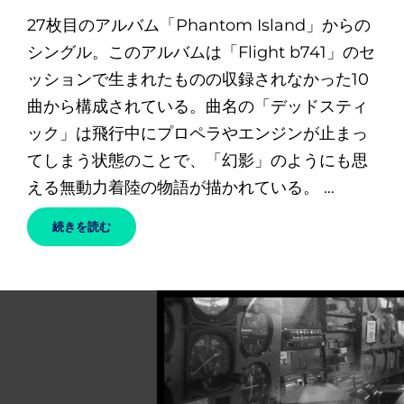
稿
27枚目のアルバム「Phantom Island」からの
日
シングル。このアルバムは「Flight b741」のセ
ッションで生まれたものの収録されなかった10
曲から構成されている。曲名の「デッドスティ
ック」は飛行中にプロペラやエンジンが止まっ
てしまう状態のことで、「幻影」のようにも思
える無動力着陸の物語が描かれている。 …
DEADSTICK
続きを読む
–
KING
GIZZARD
&
THE
LIZARD
WIZARD
/
キ
ン
グ・