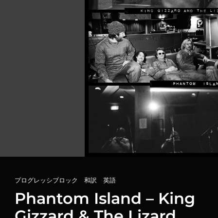
ギ
ザ
ー
ド
&
ザ・
リ
ザ
ー
ド・
ウ
ィ
ザ
ー
ド
和
訳
カ
プログレッシブロック
、
和訳
、
英語
テ
Phantom Island – King
ゴ
Gizzard & The Lizard
リ