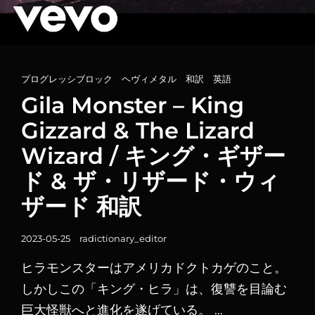
カ
プログレッシブロック
、
ヘヴィメタル
、
和訳
、
英語
テ
Gila Monster – King
ゴ
Gizzard & The Lizard
リ
Wizard / キング・ギザー
ー
リ
ド & ザ・リザード・ウィ
ン
ザード 和訳
ク
投
2023-05-25
radictionary_editor
稿
ヒラモンスターはアメリカドクトカゲのこと。
日
しかしこの「キング・ヒラ」は、復讐を目論む
巨大怪獣へと進化を遂げている。 …