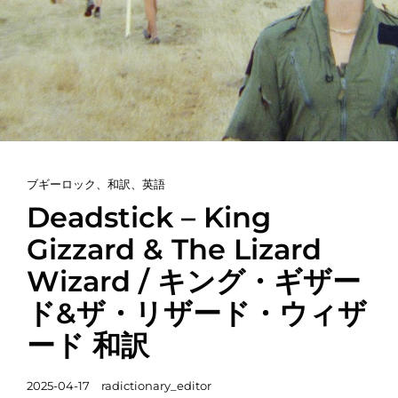
カ
ブギーロック
、
和訳
、
英語
テ
Deadstick – King
ゴ
Gizzard & The Lizard
リ
Wizard / キング・ギザー
ー
リ
ド&ザ・リザード・ウィザ
ン
ード 和訳
ク
投
2025-04-17
radictionary_editor