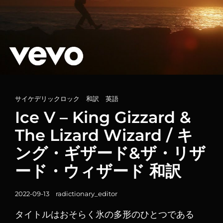
ド・
ウ
ィ
ザ
ー
ド
和
訳
カ
サイケデリックロック
、
和訳
、
英語
テ
Ice V – King Gizzard &
ゴ
The Lizard Wizard / キ
リ
ング・ギザード&ザ・リザ
ー
リ
ード・ウィザード 和訳
ン
ク
投
2022-09-13
radictionary_editor
稿
タイトルはおそらく氷の多形のひとつである
日