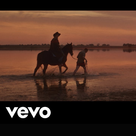
THE
LIZARD
WIZARD
/
キ
ン
グ・
ギ
ザ
ー
ド
&
ザ・
リ
ザ
ー
ド・
ウ
ィ
ザ
ー
ド
和
訳