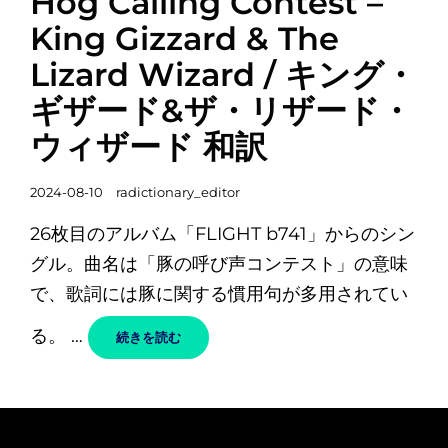
Hog Calling Contest –
ゴ
King Gizzard & The
リ
Lizard Wizard / キング・
ー
リ
ギザード&ザ・リザード・
ン
ウィザード 和訳
ク
投
2024-08-10
radictionary_editor
稿
26枚目のアルバム「FLIGHT b741」からのシン
日
グル。曲名は「豚の呼び声コンテスト」の意味
で、歌詞には豚に関する慣用句が多用されてい
る。 …
HOG
続きを読む
CALLING
CONTEST
–
KING
GIZZARD
&