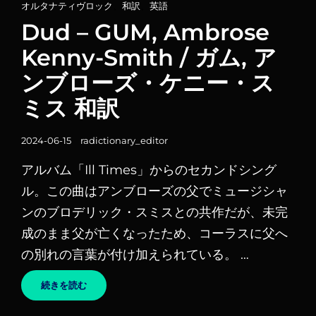
カ
オルタナティヴロック
、
和訳
、
英語
テ
Dud – GUM, Ambrose
ゴ
Kenny-Smith / ガム, ア
リ
ンブローズ・ケニー・ス
ー
リ
ミス 和訳
ン
ク
投
2024-06-15
radictionary_editor
稿
アルバム「Ill Times」からのセカンドシング
日
ル。この曲はアンブローズの父でミュージシャ
ンのブロデリック・スミスとの共作だが、未完
成のまま父が亡くなったため、コーラスに父へ
の別れの言葉が付け加えられている。 …
DUD
続きを読む
–
GUM,