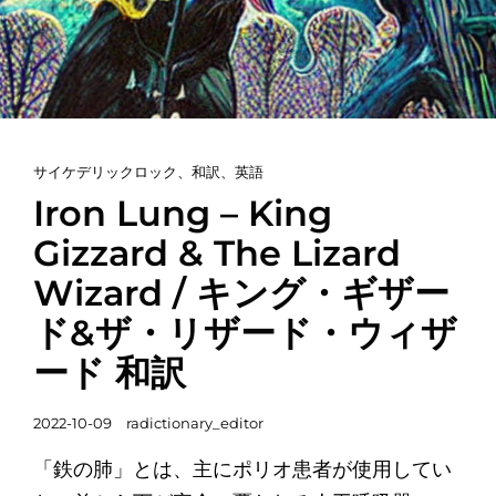
ザ
ー
ド
和
訳
カ
サイケデリックロック
、
和訳
、
英語
テ
Iron Lung – King
ゴ
Gizzard & The Lizard
リ
Wizard / キング・ギザー
ー
リ
ド&ザ・リザード・ウィザ
ン
ード 和訳
ク
投
2022-10-09
radictionary_editor
稿
「鉄の肺」とは、主にポリオ患者が使用してい
日