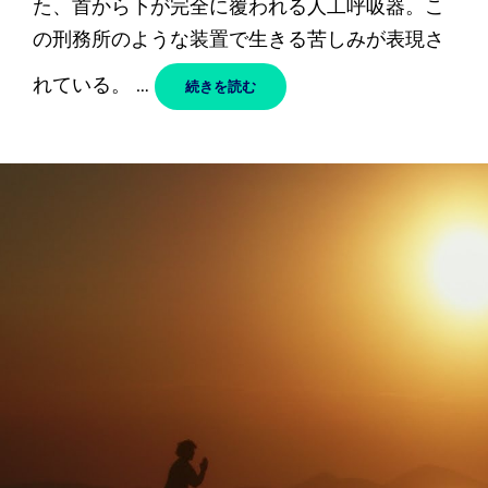
た、首から下が完全に覆われる人工呼吸器。こ
の刑務所のような装置で生きる苦しみが表現さ
れている。 …
IRON
続きを読む
LUNG
–
KING
GIZZARD
&
THE
LIZARD
WIZARD
/
キ
ン
グ・
ギ
ザ
ー
ド
&
ザ・
リ
ザ
ー