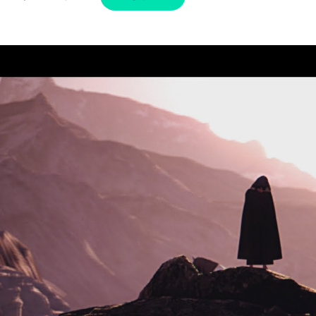
TIMES
–
GUM,
AMBROSE
KENNY-
SMITH
/
ガ
ム,
ア
ン
ブ
ロ
ー
ズ・
ケ
ニ
ー・
ス
ミ
ス
和
訳