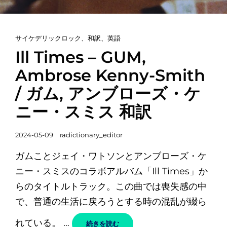
カ
サイケデリックロック
、
和訳
、
英語
テ
Ill Times – GUM,
ゴ
Ambrose Kenny-Smith
リ
/ ガム, アンブローズ・ケ
ー
リ
ニー・スミス 和訳
ン
ク
投
2024-05-09
radictionary_editor
稿
ガムことジェイ・ワトソンとアンブローズ・ケ
日
ニー・スミスのコラボアルバム「Ill Times」か
らのタイトルトラック。この曲では喪失感の中
で、普通の生活に戻ろうとする時の混乱が綴ら
れている。 …
ILL
続きを読む