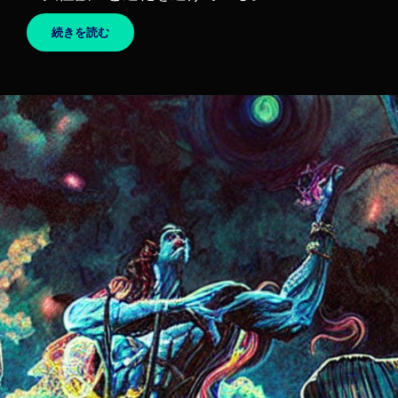
GILA
続きを読む
MONSTER
–
KING
GIZZARD
&
THE
LIZARD
WIZARD
/
キ
ン
グ・
ギ
ザ
ー
ド
&
ザ・
リ
ザ
ー
ド・
ウ
ィ