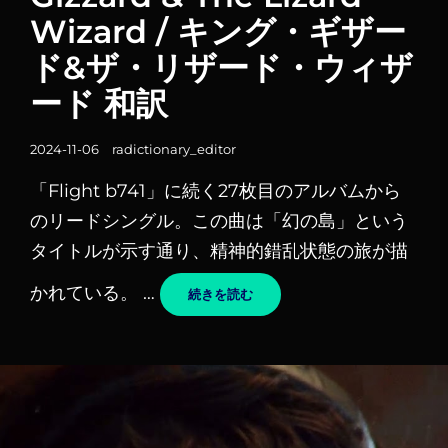
Wizard / キング・ギザー
ー
リ
ド&ザ・リザード・ウィザ
ン
ード 和訳
ク
投
2024-11-06
radictionary_editor
稿
「Flight b741」に続く27枚目のアルバムから
日
のリードシングル。この曲は「幻の島」という
タイトルが示す通り、精神的錯乱状態の旅が描
かれている。 …
PHANTOM
続きを読む
ISLAND
–
KING
GIZZARD
&
THE
LIZARD
WIZARD
/