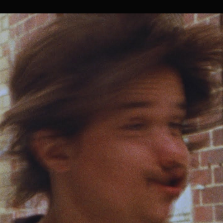
AMBROSE
KENNY-
SMITH
/
ガ
ム,
ア
ン
ブ
ロ
ー
ズ・
ケ
ニ
ー・
ス
ミ
ス
和
訳