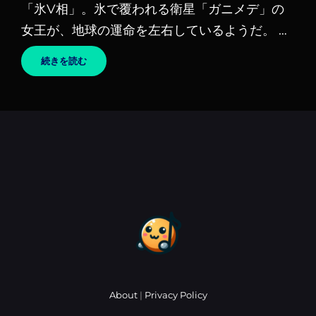
「氷V相」。氷で覆われる衛星「ガニメデ」の
女王が、地球の運命を左右しているようだ。 …
ICE
続きを読む
V
–
KING
GIZZARD
&
THE
LIZARD
WIZARD
/
キ
ン
グ・
ギ
ザ
ー
ド
&
ザ・
リ
About
|
Privacy Policy
ザ
ー