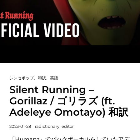
カ
シンセポップ
、
和訳
、
英語
テ
Silent Running –
ゴ
Gorillaz / ゴリラズ (ft.
リ
Adeleye Omotayo) 和訳
ー
リ
投
ン
2023-01-28
radictionary_editor
稿
ク
「Humanz」でバックボーカルをしていたアデ