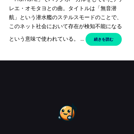
日
レエ・オモタヨとの曲。タイトルは「無音潜
航」という潜水艦のステルスモードのことで、
このネット社会において存在が検知不能になる
という意味で使われている。 …
SILENT
続きを読む
RUNNING
–
GORILLAZ
/
ゴ
リ
ラ
ズ
(FT.
ADELEYE
OMOTAYO
和
訳