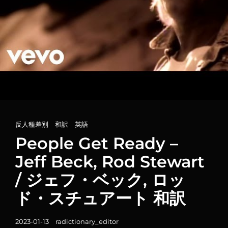
カ
反人種差別
、
和訳
、
英語
テ
People Get Ready –
ゴ
Jeff Beck, Rod Stewart
リ
/ ジェフ・ベック, ロッ
ー
リ
ド・スチュアート 和訳
ン
ク
投
2023-01-13
radictionary_editor