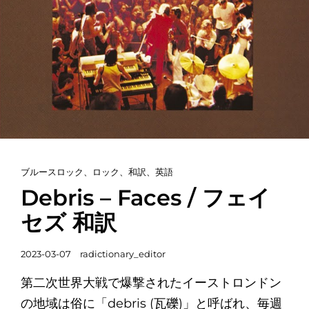
カ
ブルースロック
、
ロック
、
和訳
、
英語
テ
Debris – Faces / フェイ
ゴ
セズ 和訳
リ
ー
投
2023-03-07
radictionary_editor
リ
稿
ン
第二次世界大戦で爆撃されたイーストロンドン
日
ク
の地域は俗に「debris (瓦礫)」と呼ばれ、毎週