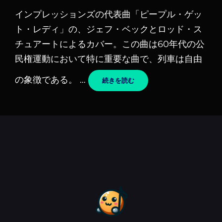
稿
インプレッションズの代表曲「ピープル・ゲッ
日
ト・レディ」の、ジェフ・ベックとロッド・ス
チュアートによるカバー。この曲は60年代の公
民権運動において特に重要な曲で、列車は自由
の象徴である。 …
PEOPLE
続きを読む
GET
READY
–
JEFF
BECK,
ROD
STEWART
/
ジ
ェ
フ・
ベ
ッ
ク,
ロ
ッ