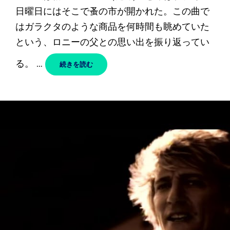
日曜日にはそこで蚤の市が開かれた。この曲で
はガラクタのような商品を何時間も眺めていた
という、ロニーの父との思い出を振り返ってい
る。 …
DEBRIS
続きを読む
–
FACES
/
フ
ェ
イ
セ
ズ
和
訳