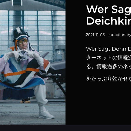
テ
Wer Sag
ゴ
Deichk
リ
ー
リ
投
2021-11-03
radictionar
ン
稿
Wer Sagt Den
ク
日
ターネットの情報
る。情報過多のネ
をたっぷり効かせた