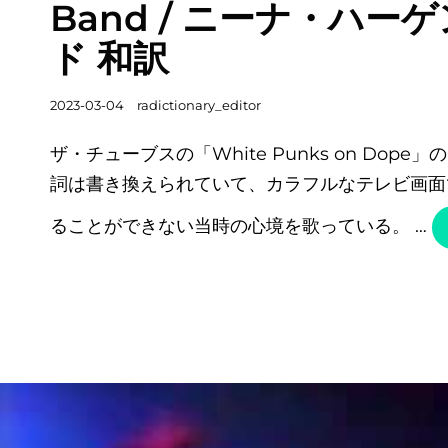
Band / ニーナ・ハー
リ
ー
ド 和訳
リ
ン
投
2023-03-04
radictionary_editor
ク
稿
ザ・チューブスの「White Punks on Dop
日
詞は書き換えられていて、カラフルなテレビ画面
ることができない当時の心境を歌っている。 …