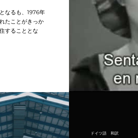
なるも、1976年
れたことがきっか
住することとな
カ
ドイツ語
、
和訳