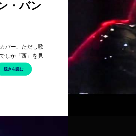
ゲン・バン
e」のカバー。ただし歌
でしか「西」を見
TV-
続きを読む
GLOTZER
–
NINA
HAGEN
BAND
/
ニ
ー
ナ・
ハ
ー
ゲ
ン・