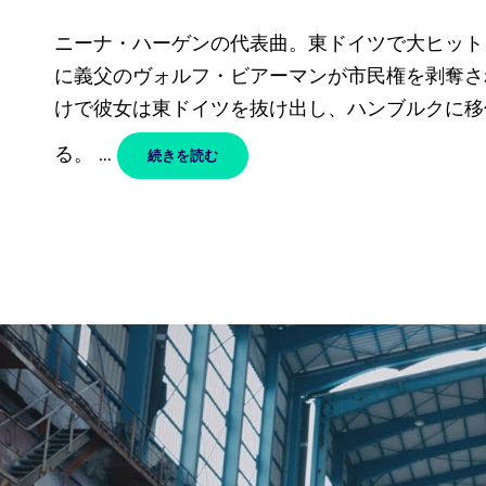
稿
ニーナ・ハーゲンの代表曲。東ドイツで大ヒットと
日
に義父のヴォルフ・ビアーマンが市民権を剥奪さ
けで彼女は東ドイツを抜け出し、ハンブルクに移
る。 …
DU
続きを読む
HAST
DEN
FARBFILM
VERGESSEN
–
NINA
HAGEN
【和
訳】