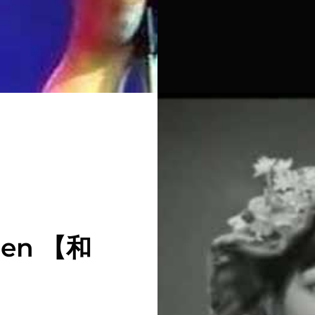
NINA
HAGEN
BAND
/
ニ
ー
ナ・
ハ
ー
ゲ
ン・
バ
ン
ド
和
訳
agen 【和