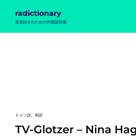
radictionary
音楽好きのための外国語辞書
カ
ドイツ語
、
和訳
テ
TV-Glotzer – Nina Ha
ゴ