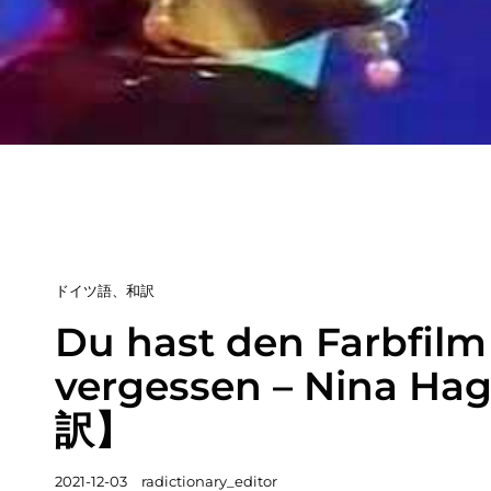
カ
ドイツ語
、
和訳
テ
Du hast den Farbfilm
ゴ
vergessen – Nina H
リ
ー
訳】
リ
ン
投
2021-12-03
radictionary_editor
ク