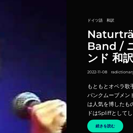
バ
ン
ド
和
カ
ドイツ語
、
和訳
訳
テ
Naturtr
ゴ
Band 
リ
ー
ンド 和
リ
ン
投
2022-11-08
radictionar
ク
稿
もともとオペラ歌
日
パンクムーブメン
は人気を博したも
ドはSpliffとし
NATURT
続きを読む
–