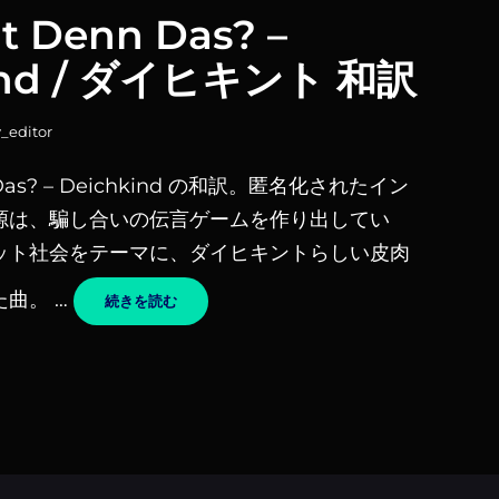
t Denn Das? –
ind / ダイヒキント 和訳
y_editor
n Das? – Deichkind の和訳。匿名化されたイン
源は、騙し合いの伝言ゲームを作り出してい
ット社会をテーマに、ダイヒキントらしい皮肉
曲。 …
WER
続きを読む
SAGT
DENN
DAS?
–
DEICHKIND
/
ダ
イ
ヒ
キ